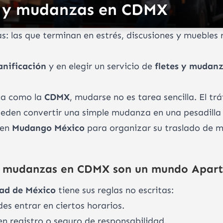
s y mudanzas en CDMX
: las que terminan en estrés, discusiones y muebles 
anificación
y en elegir un servicio de
fletes y mudan
ca como la
CDMX
, mudarse no es tarea sencilla. El trá
ueden convertir una simple mudanza en una pesadilla 
 en
Mudango México
para organizar su traslado de man
s y mudanzas en CDMX son un mundo Apar
ad de México
tiene sus reglas no escritas:
es entrar en ciertos horarios.
n registro o seguro de responsabilidad.