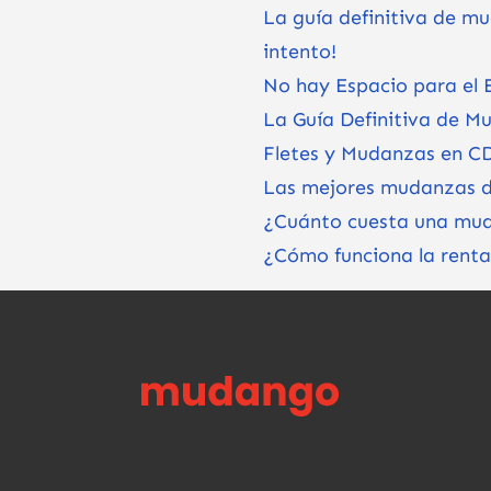
La guía definitiva de m
intento!
No hay Espacio para el
La Guía Definitiva de M
Fletes y Mudanzas en C
Las mejores mudanzas 
¿Cuánto cuesta una mu
¿Cómo funciona la rent