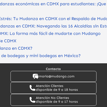
udanzas económicas en CDMX para estudiantes: ¡Que n
 Estrés: Tu Mudanza en CDMX con el Respaldo de Mu
udanzas en CDMX: Navegando las 16 Alcaldías sin Est
DMX: La forma más fácil de mudarte con Mudango
de CDMX
danza en CDMX?
a de bodegas y mini bodegas en México?
Contacto
maria@mudango.com
Atención Clientes
disponible de 9 a 18 horas
Atención No Clientes
disponible de 9 a 17 horas