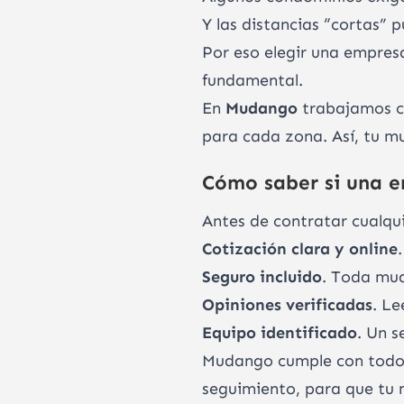
Y las distancias “cortas” p
Por eso elegir una empre
fundamental.
En
Mudango
trabajamos co
para cada zona. Así, tu mu
Cómo saber si una e
Antes de contratar cualqui
Cotización clara y online
Seguro incluido
. Toda mud
Opiniones verificadas
. Le
Equipo identificado
. Un s
Mudango cumple con todos e
seguimiento, para que tu 