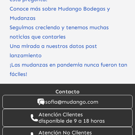
Conoce más sobre Mudango Bodegas y
Mudanzas
Seguimos creciendo y tenemos muchas
noticias que contarles
Una mirada a nuestros datos post
lanzamiento
¡Las mudanzas en pandemia nunca fueron tan
fáciles!
Contacto
sofia@mudango.com
Atención Clientes
disponible de 9 a 18 horas
Atención No Clientes